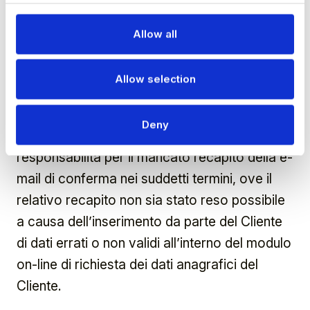
pagamenti elettronici una conferma del buon
Allow all
fine della transazione alla conclusione della
stessa.
Allow selection
Dopo il completamento della transazione, il
Cliente riceverà una e-mail di conferma
Deny
dell’acquisto effettuato. Eventi 3 declina ogni
responsabilità per il mancato recapito della e-
mail di conferma nei suddetti termini, ove il
relativo recapito non sia stato reso possibile
a causa dell’inserimento da parte del Cliente
di dati errati o non validi all’interno del modulo
on-line di richiesta dei dati anagrafici del
Cliente.