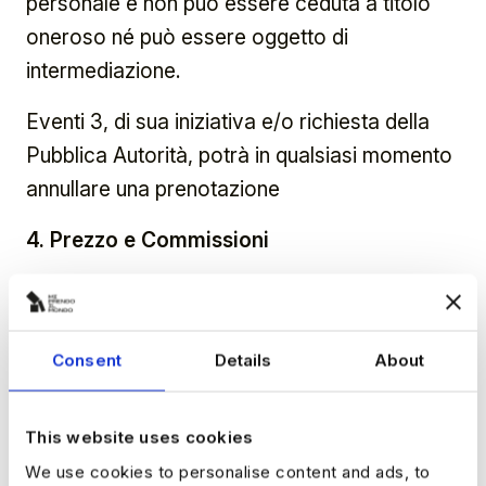
personale e non può essere ceduta a titolo
oneroso né può essere oggetto di
intermediazione.
Eventi 3, di sua iniziativa e/o richiesta della
Pubblica Autorità, potrà in qualsiasi momento
annullare una prenotazione
4. Prezzo e Commissioni
Il prezzo complessivo della prenotazione è
determinato dall’ammontare del valore
nominale, dei diritti di prevendita e delle
Consent
Details
About
eventuali commissioni di servizio. Tali importi
sono indicati separatamente e prima del
This website uses cookies
pagamento. Il prezzo delle prenotazioni così
We use cookies to personalise content and ads, to