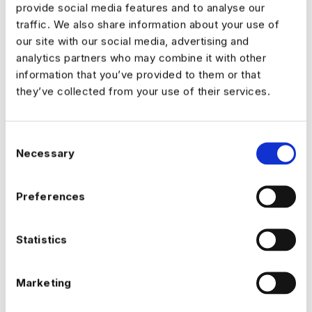
come le commissioni di servizio e i diritti di
provide social media features and to analyse our
prevendita devono intendersi inclusivi dell’Iva
traffic. We also share information about your use of
our site with our social media, advertising and
applicabile.
analytics partners who may combine it with other
information that you’ve provided to them or that
5. Modalità di Acquisto
they’ve collected from your use of their services.
Il pagamento delle prenotazioni può essere
effettuato mediante le seguenti modalità:
Consent
Necessary
Selection
– Carte di Debito /Carte di Credito dei circuiti
Visa, Mastercard e Maestro
Preferences
Eventi 3 non viene mai messa a conoscenza
Statistics
dei dati utilizzati dal Cliente per l’attivazione
della propria carta o del proprio metodo di
Marketing
pagamento, ma riceve esclusivamente da
parte del terzo gestore della piattaforma di